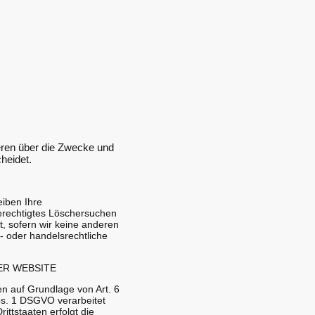
nderen über die Zwecke und
heidet.
eiben Ihre
berechtigtes Löschersuchen
, sofern wir keine anderen
- oder handelsrechtliche
ER WEBSITE
en auf Grundlage von Art. 6
Abs. 1 DSGVO verarbeitet
ttstaaten erfolgt die