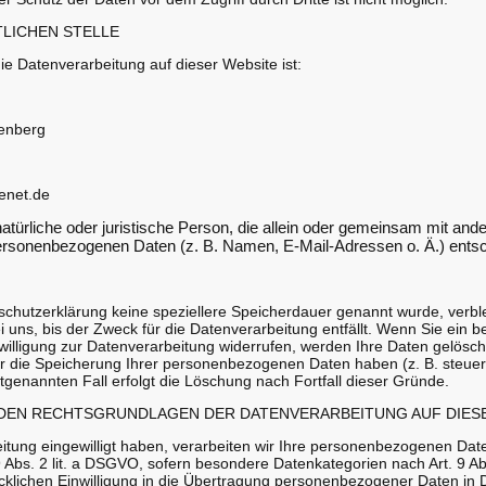
LICHEN STELLE
die Datenverarbeitung auf dieser Website ist:
tenberg
eenet.de
e natürliche oder juristische Person, die allein oder gemeinsam mit a
personenbezogenen Daten (z. B. Namen, E-Mail-Adressen o. Ä.) entsc
schutzerklärung keine speziellere Speicherdauer genannt wurde, verbl
ns, bis der Zweck für die Datenverarbeitung entfällt. Wenn Sie ein 
illigung zur Datenverarbeitung widerrufen, werden Ihre Daten gelöscht
ür die Speicherung Ihrer personenbezogenen Daten haben (z. B. steuer
tgenannten Fall erfolgt die Löschung nach Fortfall dieser Gründe.
 DEN RECHTSGRUNDLAGEN DER DATENVERARBEITUNG AUF DIES
eitung eingewilligt haben, verarbeiten wir Ihre personenbezogenen Dat
 9 Abs. 2 lit. a DSGVO, sofern besondere Datenkategorien nach Art. 9 
klichen Einwilligung in die Übertragung personenbezogener Daten in Dri