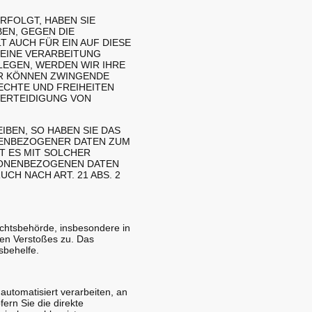
ERFOLGT, HABEN SIE
BEN, GEGEN DIE
 AUCH FÜR EIN AUF DIESE
 EINE VERARBEITUNG
LEGEN, WERDEN WIR IHRE
IR KÖNNEN ZWINGENDE
ECHTE UND FREIHEITEN
VERTEIDIGUNG VON
BEN, SO HABEN SIE DAS
NENBEZOGENER DATEN ZUM
T ES MIT SOLCHER
SONENBEZOGENEN DATEN
H NACH ART. 21 ABS. 2
ichtsbehörde, insbesondere in
hen Verstoßes zu. Das
sbehelfe.
 automatisiert verarbeiten, an
ern Sie die direkte