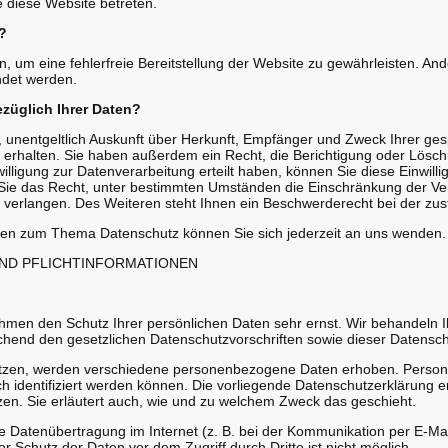
e diese Website betreten.
?
en, um eine fehlerfreie Bereitstellung der Website zu gewährleisten. A
ndet werden.
züglich Ihrer Daten?
, unentgeltlich Auskunft über Herkunft, Empfänger und Zweck Ihrer ge
rhalten. Sie haben außerdem ein Recht, die Berichtigung oder Lösch
lligung zur Datenverarbeitung erteilt haben, können Sie diese Einwillig
ie das Recht, unter bestimmten Umständen die Einschränkung der Ver
erlangen. Des Weiteren steht Ihnen ein Beschwerderecht bei der zus
gen zum Thema Datenschutz können Sie sich jederzeit an uns wenden.
UND PFLICHT­INFORMATIONEN
nehmen den Schutz Ihrer persönlichen Daten sehr ernst. Wir behandel
chend den gesetzlichen Datenschutzvorschriften sowie dieser Datensch
tzen, werden verschiedene personenbezogene Daten erhoben. Perso
h identifiziert werden können. Die vorliegende Datenschutzerklärung er
zen. Sie erläutert auch, wie und zu welchem Zweck das geschieht.
ie Datenübertragung im Internet (z. B. bei der Kommunikation per E-Mai
r Schutz der Daten vor dem Zugriff durch Dritte ist nicht möglich.