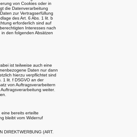
herung von Cookies oder in
olgt die Datenverarbeitung
 Daten zur Vertragserfüllung
age des Art. 6 Abs. 1 lit. b
htung erforderlich sind auf
 berechtigten Interesses nach
rd in den folgenden Absätzen
bei ist teilweise auch eine
sonenbezogene Daten nur dann
zlich hierzu verpflichtet sind
. 1 lit. f DSGVO an der
atz von Auftragsverarbeitern
uftragsverarbeitung weiter.
en.
ine bereits erteilte
ng bleibt vom Widerruf
N DIREKTWERBUNG (ART.