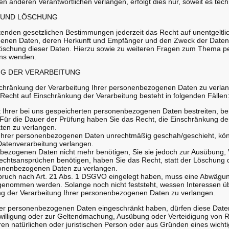
n anderen Verantwortlichen verlangen, erfolgt dies nur, soweit es tech
 UND LÖSCHUNG
enden gesetzlichen Bestimmungen jederzeit das Recht auf unentgeltlic
enen Daten, deren Herkunft und Empfänger und den Zweck der Datenv
 Löschung dieser Daten. Hierzu sowie zu weiteren Fragen zum Thema
uns wenden.
NG DER VERARBEITUNG
schränkung der Verarbeitung Ihrer personenbezogenen Daten zu verlan
Recht auf Einschränkung der Verarbeitung besteht in folgenden Fällen
t Ihrer bei uns gespeicherten personenbezogenen Daten bestreiten, ben
Für die Dauer der Prüfung haben Sie das Recht, die Einschränkung der
en zu verlangen.
Ihrer personenbezogenen Daten unrechtmäßig geschah/geschieht, kön
Datenverarbeitung verlangen.
bezogenen Daten nicht mehr benötigen, Sie sie jedoch zur Ausübung, 
htsansprüchen benötigen, haben Sie das Recht, statt der Löschung 
sonenbezogenen Daten zu verlangen.
ruch nach Art. 21 Abs. 1 DSGVO eingelegt haben, muss eine Abwägun
genommen werden. Solange noch nicht feststeht, wessen Interessen ü
ng der Verarbeitung Ihrer personenbezogenen Daten zu verlangen.
rer personenbezogenen Daten eingeschränkt haben, dürfen diese Date
nwilligung oder zur Geltendmachung, Ausübung oder Verteidigung von
en natürlichen oder juristischen Person oder aus Gründen eines wichti