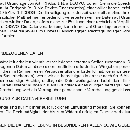
f Grundlage von Art. 49 Abs. 1 lit. a DSGVO. Sofern Sie in die Speic
n Ihr Endgerät (z. B. via Device-Fingerprinting) eingewilligt haben, erf
 25 Abs. 1 TDDDG. Die Einwilligung ist jederzeit widerrufbar. Sind Ihre
aglicher Maßnahmen erforderlich, verarbeiten wir Ihre Daten auf Grundl
n wir Ihre Daten, sofern diese zur Erfüllung einer rechtlichen Verpflic
it. c DSGVO. Die Datenverarbeitung kann ferner auf Grundlage unseres
olgen. Über die jeweils im Einzelfall einschlägigen Rechtsgrundlagen wi
nformiert.
ENBEZOGENEN DATEN
tigkeit arbeiten wir mit verschiedenen externen Stellen zusammen. Da
ogenen Daten an diese externen Stellen erforderlich. Wir geben per
n dies im Rahmen einer Vertragserfüllung erforderlich ist, wenn wir geset
n Steuerbehörden), wenn wir ein berechtigtes Interesse nach Art. 6 Abs
ine sonstige Rechtsgrundlage die Datenweitergabe erlaubt. Beim Eins
aten unserer Kunden nur auf Grundlage eines gültigen Vertrags über A
erarbeitung wird ein Vertrag über gemeinsame Verarbeitung geschloss
IGUNG ZUR DATENVERARBEITUNG
ge sind nur mit Ihrer ausdrücklichen Einwilligung möglich. Sie können e
fen. Die Rechtmäßigkeit der bis zum Widerruf erfolgten Datenverarbeitu
N DIE DATENERHEBUNG IN BESONDEREN FÄLLEN SOWIE GEGE