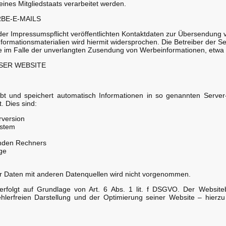
ines Mitgliedstaats verarbeitet werden.
BE-E-MAILS
r Impressumspflicht veröffentlichten Kontaktdaten zur Übersendung v
ormationsmaterialien wird hiermit widersprochen. Die Betreiber der Se
tte im Falle der unverlangten Zusendung von Werbeinformationen, etwa
SER WEBSITE
bt und speichert automatisch Informationen in so genannten Server
. Dies sind:
rversion
ystem
nden Rechners
ge
 Daten mit anderen Datenquellen wird nicht vorgenommen.
rfolgt auf Grundlage von Art. 6 Abs. 1 lit. f DSGVO. Der Websiteb
ehlerfreien Darstellung und der Optimierung seiner Website – hierz