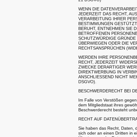
WENN DIE DATENVERARBEIT
JEDERZEIT DAS RECHT, AU
VERARBEITUNG IHRER PER
BESTIMMUNGEN GESTÜTZTE
BERUHT, ENTNEHMEN SIE 
BETROFFENEN PERSONENBE
SCHUTZWÜRDIGE GRÜNDE F
ÜBERWIEGEN ODER DIE VE
RECHTSANSPRÜCHEN (WIDER
WERDEN IHRE PERSONENBE
RECHT, JEDERZEIT WIDER
ZWECKE DERARTIGER WERBU
DIREKTWERBUNG IN VERBI
ANSCHLIESSEND NICHT ME
DSGVO).
BESCHWERDE­RECHT BEI D
Im Falle von Verstößen gegen
dem Mitgliedstaat ihres gewöh
Beschwerderecht besteht unbes
RECHT AUF DATEN­ÜBERTRA
Sie haben das Recht, Daten, di
sich oder an einen Dritten in