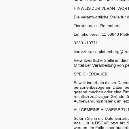
HINWEIS ZUR VERANTWORT
Die verantwortliche Stelle für 
Tierarztpraxis Plettenberg
Lehmkuhlerstr. 11 58840 Plet
02391/10771
tierarztpraxis-plettenberg@fr
Verantwortliche Stelle ist di
Mittel der Verarbeitung von 
SPEICHERDAUER
Soweit innerhalb dieser Daten
personenbezogenen Daten bei u
geltend machen oder eine Einw
rechtlich zulässigen Gründe f
Aufbewahrungsfristen); im letz
ALLGEMEINE HINWEISE ZU
Sofern Sie in die Datenverarb
Abs. 1 lit. a DSGVO bzw. Art.
werden. Im Falle einer ausdrüc