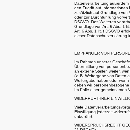
Datenverarbeitung außerdem au
den Zugriff auf Informationen i
zusätzlich auf Grundlage von §
oder zur Durchführung vorvertr
DSGVO. Des Weiteren verarbeite
Grundlage von Art. 6 Abs. 1 l
Art. 6 Abs. 1 lit. f DSGVO erf
dieser Datenschutzerklärung i
EMPFÄNGER VON PERSON
Im Rahmen unserer Geschäftstä
Übermittlung von personenbez
an externe Stellen weiter, wen
(z. B. Weitergabe von Daten a
Weitergabe haben oder wenn e
geben wir personenbezogene D
Im Falle einer gemeinsamen V
WIDERRUF IHRER EINWILL
Viele Datenverarbeitungsvorgän
Einwilligung jederzeit widerru
unberührt.
WIDERSPRUCHSRECHT GEGE
21 DSGVO)