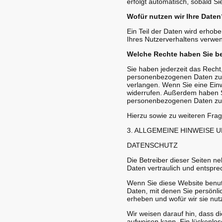
erfolgt automatisch, sobald Si
Wofür nutzen wir Ihre Daten
Ein Teil der Daten wird erhob
Ihres Nutzerverhaltens verwe
Welche Rechte haben Sie be
Sie haben jederzeit das Recht
personenbezogenen Daten zu e
verlangen. Wenn Sie eine Einwi
widerrufen. Außerdem haben S
personenbezogenen Daten zu v
Hierzu sowie zu weiteren Fra
3. ALLGEMEINE HINWEISE 
DATENSCHUTZ
Die Betreiber dieser Seiten 
Daten vertraulich und entspre
Wenn Sie diese Website benu
Daten, mit denen Sie persönlic
erheben und wofür wir sie nut
Wir weisen darauf hin, dass d
aufweisen kann. Ein lückenlose