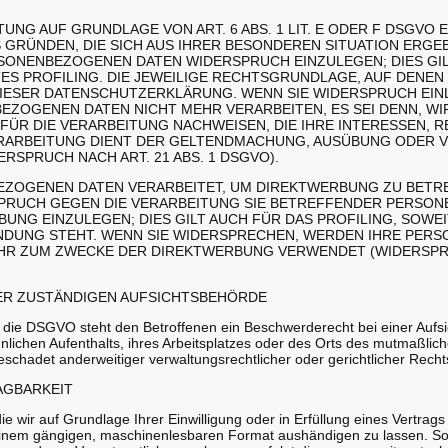
UNG AUF GRUNDLAGE VON ART. 6 ABS. 1 LIT. E ODER F DSGVO 
S GRÜNDEN, DIE SICH AUS IHRER BESONDEREN SITUATION ERGE
SONENBEZOGENEN DATEN WIDERSPRUCH EINZULEGEN; DIES GILT
S PROFILING. DIE JEWEILIGE RECHTSGRUNDLAGE, AUF DENEN
DIESER DATENSCHUTZERKLÄRUNG. WENN SIE WIDERSPRUCH EIN
ZOGENEN DATEN NICHT MEHR VERARBEITEN, ES SEI DENN, W
ÜR DIE VERARBEITUNG NACHWEISEN, DIE IHRE INTERESSEN, R
RARBEITUNG DIENT DER GELTENDMACHUNG, AUSÜBUNG ODER 
SPRUCH NACH ART. 21 ABS. 1 DSGVO).
ZOGENEN DATEN VERARBEITET, UM DIREKTWERBUNG ZU BETREI
SPRUCH GEGEN DIE VERARBEITUNG SIE BETREFFENDER PERSO
NG EINZULEGEN; DIES GILT AUCH FÜR DAS PROFILING, SOWEI
NDUNG STEHT. WENN SIE WIDERSPRECHEN, WERDEN IHRE PER
HR ZUM ZWECKE DER DIREKTWERBUNG VERWENDET (WIDERSPRUC
ER ZUSTÄNDIGEN AUFSICHTS­BEHÖRDE
 die DSGVO steht den Betroffenen ein Beschwerderecht bei einer Aufs
nlichen Aufenthalts, ihres Arbeitsplatzes oder des Orts des mutmaßlic
chadet anderweitiger verwaltungsrechtlicher oder gerichtlicher Recht
G­BARKEIT
e wir auf Grundlage Ihrer Einwilligung oder in Erfüllung eines Vertrags
 einem gängigen, maschinenlesbaren Format aushändigen zu lassen. Sof