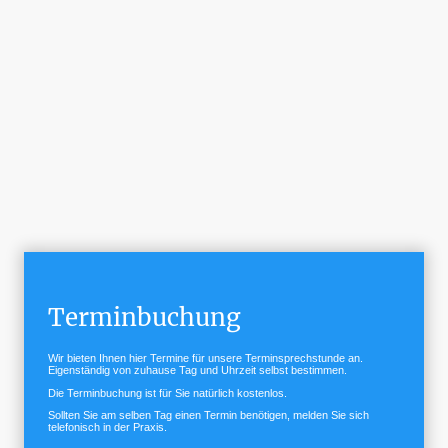
Sa: 9-11Uhr offene Sprechstunde
Impfsprechstunde 15-16 Uhr außer Mi,
Sa mit Termin
Terminbuchung
Wir bieten Ihnen hier Termine für unsere Terminsprechstunde an.
Eigenständig von zuhause Tag und Uhrzeit selbst bestimmen.
Die Terminbuchung ist für Sie natürlich kostenlos.
Sollten Sie am selben Tag einen Termin benötigen, melden Sie sich
telefonisch in der Praxis.